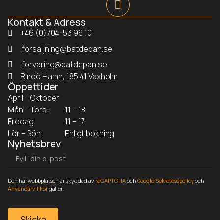
Kontakt & Adress
+46 (0)704-53 96 10
forsaljning@batdepan.se
forvaring@batdepan.se
Rindö Hamn, 185 41 Vaxholm
Öppettider
April – Oktober
Mån – Tors:
11 – 18
Fredag:
11 – 17
Lör – Sön:
Enligt bokning
Nyhetsbrev
Den här webbplatsen är skyddad av
reCAPTCHA
och
Google Sekretesspolicy
och
Användarvillkor
gäller.
Skicka