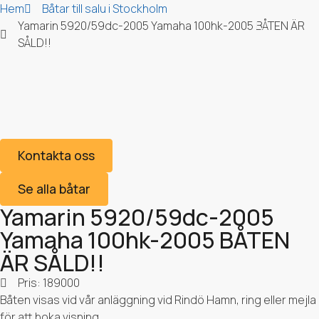
Hem
Båtar till salu i Stockholm
Yamarin 5920/59dc-2005 Yamaha 100hk-2005 BÅTEN ÄR
SÅLD!!
Yamarin 5920/59dc-
Om Stockholms Båtdepå
2005 Yamaha 100hk-
2005 BÅTEN ÄR SÅLD!!
Kontakta oss
Se alla båtar
Yamarin 5920/59dc-2005
Yamaha 100hk-2005 BÅTEN
ÄR SÅLD!!
Pris: 189000
Båten visas vid vår anläggning vid Rindö Hamn, ring eller mejla
för att boka visning.