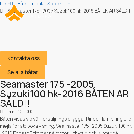
Hem
Båtar till salu i Stockholm
Seamaster 175 -2005 Suzuki100 hk-2016 BÅTEN ÄR SÅLD!!
Seamaster 175 -2005
Suzuki100 hk-2016
Om Stockholms Båtdepå
BÅTEN ÄR SÅLD!!
Kontakta oss
Se alla båtar
Seamaster 175 -2005
Suzuki100 hk-2016 BÅTEN ÄR
SÅLD!!
Pris: 129000
Båten visas vid vår försäljnings brygga i Rindö Hamn, ring eller
mejla för att boka visning. Sea master 175 -2005 Suzuki 100 hk
-2016 Endast 5 timmar på motor, utbytt block i vinter på