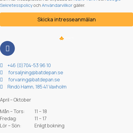
Sekretesspolicy
och
Användarvillkor
gäller.
Skicka intresseanmälan
Kontakt & Adress
+46 (0)704-53 96 10
forsaljning@batdepan.se
forvaring@batdepan.se
Rindö Hamn, 185 41 Vaxholm
Öppettider
April – Oktober
Mån – Tors:
11 – 18
Fredag:
11 – 17
Lör – Sön:
Enligt bokning
Nyhetsbrev