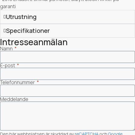
garanti
Utrustning
Specifikationer
Intresseanmälan
Namn
E-post
Telefonnummer
Meddelande
Den här webbplatsen är skyddad av
reCAPTCHA
och
Google