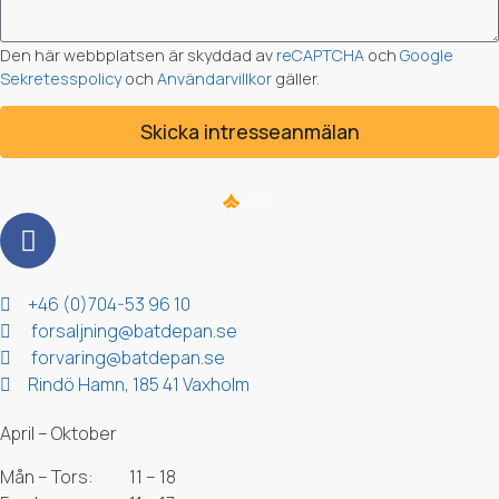
Den här webbplatsen är skyddad av
reCAPTCHA
och
Google
Sekretesspolicy
och
Användarvillkor
gäller.
Skicka intresseanmälan
Kontakt & Adress
+46 (0)704-53 96 10
forsaljning@batdepan.se
forvaring@batdepan.se
Rindö Hamn, 185 41 Vaxholm
Öppettider
April – Oktober
Mån – Tors:
11 – 18