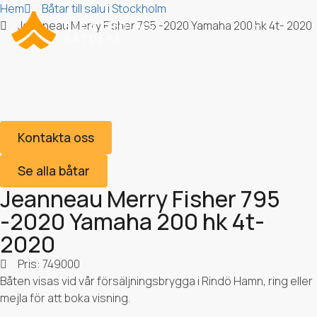
Hem
Båtar till salu i Stockholm
Jeanneau Merry Fisher 795 -2020 Yamaha 200 hk 4t- 2020
Jeanneau Merry Fisher
795 -2020 Yamaha 200
Om Stockholms Båtdepå
hk 4t- 2020
Kontakta oss
Se alla båtar
Jeanneau Merry Fisher 795
-2020 Yamaha 200 hk 4t-
2020
Pris: 749000
Båten visas vid vår försäljningsbrygga i Rindö Hamn, ring eller
mejla för att boka visning.