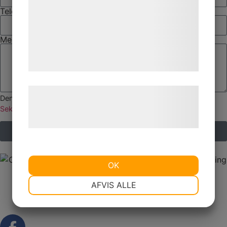
analysepartnere, som kan kombinere dem
Telefonnummer
med data, du tidligere har givet dem eller
de har indsamlet gennem din brug af deres
Meddelande
tjenester. Ved at klikke på 'OK' giver du
samtykke til disse formål.
Læs mere om vores brug af cookies og
Den här webbplatsen är skyddad av
reCAPTCHA
och
Google
behandling af persondata på vores
Sekretesspolicy
och
Användarvillkor
gäller.
hjemmeside.
Skicka intresseanmälan
OK
NØDVENDIGE
PRÆFERENCER
AFVIS ALLE
MARKETING
STATISTIK