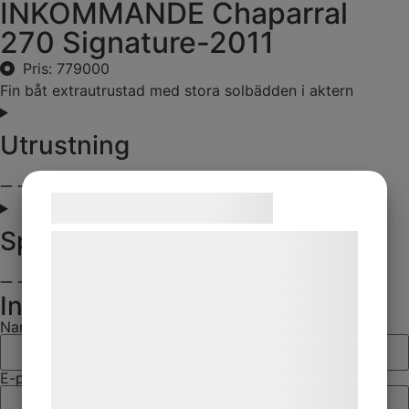
INKOMMANDE Chaparral
270 Signature-2011
Pris: 779000
Fin båt extrautrustad med stora solbädden i aktern
Utrustning
Samtykke til cookies
Specifikationer
Vi og vores samarbejdspartnere bruger
teknologier, herunder cookies, til at
indsamle oplysninger om dig til forskellige
Intresseanmälan
formål, herunder: Tilpasning af annoncering,
Namn
bedre brugeroplevelse, funktionalitet,
statistik og marketing. Disse oplysninger
E-post
kan blive delt med annoncerings- og