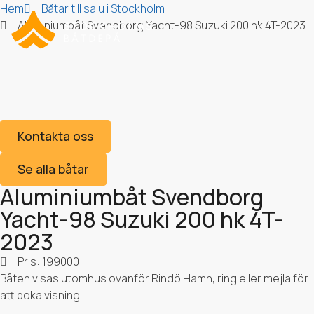
Hem
Båtar till salu i Stockholm
Aluminiumbåt Svendborg Yacht-98 Suzuki 200 hk 4T-2023
Aluminiumbåt Svendborg
Yacht-98 Suzuki 200 hk
Om Stockholms Båtdepå
4T-2023
Kontakta oss
Se alla båtar
Aluminiumbåt Svendborg
Yacht-98 Suzuki 200 hk 4T-
2023
Pris: 199000
Båten visas utomhus ovanför Rindö Hamn, ring eller mejla för
att boka visning.